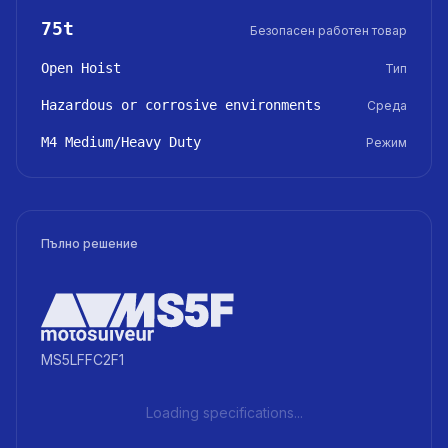
75t
Безопасен работен товар
Open Hoist
Тип
Hazardous or corrosive environments
Среда
M4 Medium/Heavy Duty
Режим
Пълно решение
MS5LFFC2F1
Loading specifications...