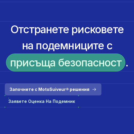
Отстранете рисковете
на подемниците с
присъща безопасност
.
Започнете с MotoSuiveur® решения
Заявете Оценка На Подемник