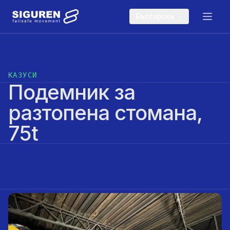
Skip to main content
Български
КАЗУСИ
Подемник за
разтопена стомана,
75t