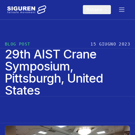
Skip to main content
Italiano
BLOG POST
15 GIUGNO 2023
29th AIST Crane
Symposium,
Pittsburgh, United
States