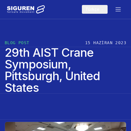
Skip to main content
Türkçe
BLOG POST
15 HAZIRAN 2023
29th AIST Crane
Symposium,
Pittsburgh, United
States