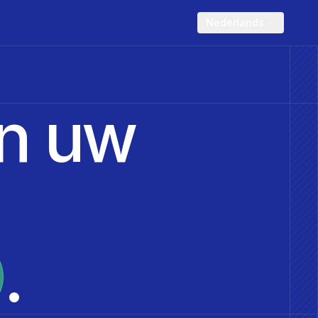
Nederlands
an uw
.