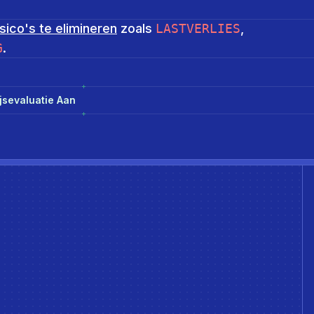
isico's te elimineren
zoals
LASTVERLIES
,
G
.
jsevaluatie Aan