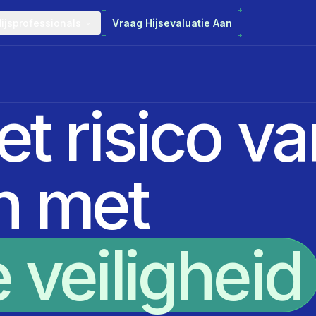
ijsprofessionals
Vraag Hijsevaluatie Aan
et risico v
n met
 veiligheid