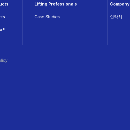
ucts
Lifting Professionals
Company
cts
Case Studies
연락처
ur®
licy